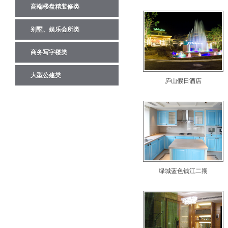
高端楼盘精装修类
别墅、娱乐会所类
商务写字楼类
大型公建类
庐山假日酒店
绿城蓝色钱江二期